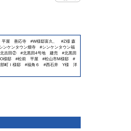
E・平屋 善応寺
W様邸富久、
Z様 森
シンケンタウン畑寺
シンケンタウン福
北吉田②
北黒田4号地 建売
北黒田
O様邸
松前 平屋
松山市M様邸
砥部町Ｉ様邸
福角６
西石井 Y様 洋