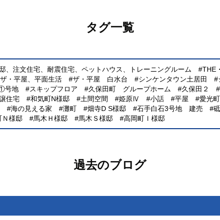
タグ一覧
様邸、注文住宅、耐震住宅、ペットハウス、トレーニングルーム
TH
、ザ・平屋、平面生活
ザ・平屋 白水台
シンケンタウン土居田
①号地
スキップフロア
久保田町 グループホーム
久保田２
譲住宅
和気町N様邸
土間空間
姫原Ⅳ
小話
平屋
愛光町
海の見える家
灘町
畑寺D S様邸
石手白石3号地 建売
町Ｎ様邸
馬木Ｈ様邸
馬木Ｓ様邸
高岡町Ｉ様邸
過去のブログ