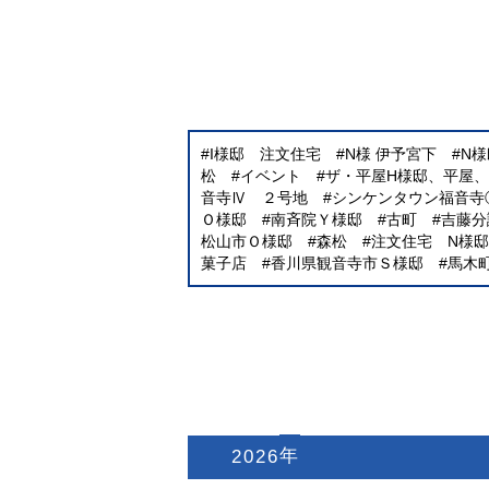
I様邸 注文住宅
N様 伊予宮下
N
松
イベント
ザ・平屋H様邸、平屋
音寺Ⅳ ２号地
シンケンタウン福音寺
Ｏ様邸
南斉院Ｙ様邸
古町
吉藤分
松山市Ｏ様邸
森松
注文住宅 N様邸
菓子店
香川県観音寺市Ｓ様邸
馬木
2026
: