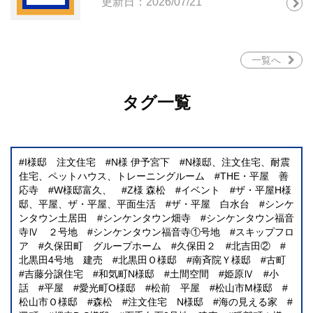
更新日：2026/07/21
一覧へ
タグ一覧
I様邸 注文住宅
N様 伊予宮下
N様邸、注文住宅、耐震
住宅、ペットハウス、トレーニングルーム
THE・平屋 善
応寺
W様邸富久、
Z様 森松
イベント
ザ・平屋H様
邸、平屋、ザ・平屋、平面生活
ザ・平屋 白水台
シンケ
ンタウン土居田
シンケンタウン畑寺
シンケンタウン福音
寺Ⅳ ２号地
シンケンタウン福音寺①号地
スキップフロ
ア
久保田町 グループホーム
久保田２
北吉田②
北黒田4号地 建売
北黒田Ｏ様邸
南斉院Ｙ様邸
古町
吉藤分譲住宅
和気町N様邸
土間空間
姫原Ⅳ
小
話
平屋
愛光町O様邸
松前 平屋
松山市M様邸
松山市Ｏ様邸
森松
注文住宅 N様邸
海の見える家