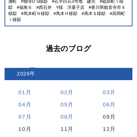
灘町
畑寺D S様邸
石手白石3号地 建売
砥部町Ｉ様
邸
福角６
西石井 Y様 洋菓子店
香川県観音寺市Ｓ
様邸
馬木町Ｎ様邸
馬木Ｈ様邸
馬木Ｓ様邸
高岡町
Ｉ様邸
過去のブログ
2026
:
01
02
03
04
05
06
07
08
09
10
11
12