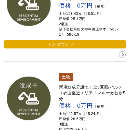
価格：0万円
（税無）
土地193.43㎡（58.51坪）
坪単価:25.1万円
2区画
伊予郡松前町大字中川原字木下586-
17、586-18
PDFダウンロード
土地
新規造成分譲地！全3区画/パルテ
ィ衣山至近エリア！マルナカ徒歩5
分
価格：0万円
（税無）
土地149.57㎡（45.24坪）
坪単価:28.5万円
3区画
松山市衣山五丁目