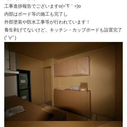
工事進捗報告でございますo(=´∇｀=)o
内部はボード等の施工も完了し
外部塗装や防水工事等が行われています！
養生剥げてないけど、キッチン・カップボードも設置完了
(ﾟ∀ﾟ)