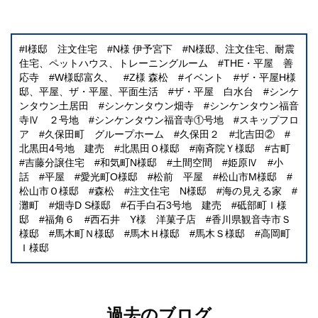
I様邸 注文住宅
N様 伊予宮下
N様邸、注文住宅、耐震
住宅、ペットハウス、トレーニングルーム
THE・平屋 善
応寺
W様邸富久、
Z様 森松
イベント
ザ・平屋H様
邸、平屋、ザ・平屋、平面生活
ザ・平屋 白水台
シンケ
ンタウン土居田
シンケンタウン畑寺
シンケンタウン福音
寺Ⅳ ２号地
シンケンタウン福音寺①号地
スキップフロ
ア
久保田町 グループホーム
久保田２
北吉田②
北黒田4号地 建売
北黒田Ｏ様邸
南斉院Ｙ様邸
古町
吉藤分譲住宅
和気町N様邸
土間空間
姫原Ⅳ
小
話
平屋
愛光町O様邸
松前 平屋
松山市M様邸
松山市Ｏ様邸
森松
注文住宅 N様邸
海の見える家
灘町
畑寺D S様邸
石手白石3号地 建売
砥部町Ｉ様
邸
福角６
西石井 Y様 洋菓子店
香川県観音寺市Ｓ
様邸
馬木町Ｎ様邸
馬木Ｈ様邸
馬木Ｓ様邸
高岡町
Ｉ様邸
過去のブログ