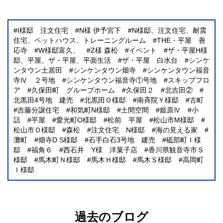
I様邸 注文住宅
N様 伊予宮下
N様邸、注文住宅、耐震
住宅、ペットハウス、トレーニングルーム
THE・平屋 善
応寺
W様邸富久、
Z様 森松
イベント
ザ・平屋H様
邸、平屋、ザ・平屋、平面生活
ザ・平屋 白水台
シンケ
ンタウン土居田
シンケンタウン畑寺
シンケンタウン福音
寺Ⅳ ２号地
シンケンタウン福音寺①号地
スキップフロ
ア
久保田町 グループホーム
久保田２
北吉田②
北黒田4号地 建売
北黒田Ｏ様邸
南斉院Ｙ様邸
古町
吉藤分譲住宅
和気町N様邸
土間空間
姫原Ⅳ
小
話
平屋
愛光町O様邸
松前 平屋
松山市M様邸
松山市Ｏ様邸
森松
注文住宅 N様邸
海の見える家
灘町
畑寺D S様邸
石手白石3号地 建売
砥部町Ｉ様
邸
福角６
西石井 Y様 洋菓子店
香川県観音寺市Ｓ
様邸
馬木町Ｎ様邸
馬木Ｈ様邸
馬木Ｓ様邸
高岡町
Ｉ様邸
過去のブログ