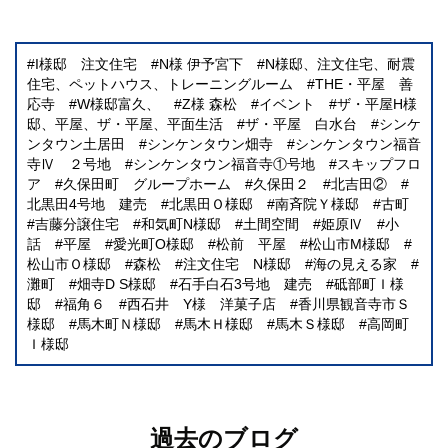
I様邸 注文住宅
N様 伊予宮下
N様邸、注文住宅、耐震
住宅、ペットハウス、トレーニングルーム
THE・平屋 善
応寺
W様邸富久、
Z様 森松
イベント
ザ・平屋H様
邸、平屋、ザ・平屋、平面生活
ザ・平屋 白水台
シンケ
ンタウン土居田
シンケンタウン畑寺
シンケンタウン福音
寺Ⅳ ２号地
シンケンタウン福音寺①号地
スキップフロ
ア
久保田町 グループホーム
久保田２
北吉田②
北黒田4号地 建売
北黒田Ｏ様邸
南斉院Ｙ様邸
古町
吉藤分譲住宅
和気町N様邸
土間空間
姫原Ⅳ
小
話
平屋
愛光町O様邸
松前 平屋
松山市M様邸
松山市Ｏ様邸
森松
注文住宅 N様邸
海の見える家
灘町
畑寺D S様邸
石手白石3号地 建売
砥部町Ｉ様
邸
福角６
西石井 Y様 洋菓子店
香川県観音寺市Ｓ
様邸
馬木町Ｎ様邸
馬木Ｈ様邸
馬木Ｓ様邸
高岡町
Ｉ様邸
過去のブログ