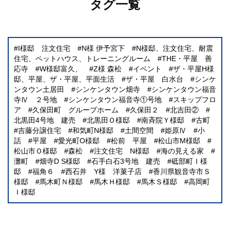
タグ一覧
I様邸 注文住宅
N様 伊予宮下
N様邸、注文住宅、耐震
住宅、ペットハウス、トレーニングルーム
THE・平屋 善
応寺
W様邸富久、
Z様 森松
イベント
ザ・平屋H様
邸、平屋、ザ・平屋、平面生活
ザ・平屋 白水台
シンケ
ンタウン土居田
シンケンタウン畑寺
シンケンタウン福音
寺Ⅳ ２号地
シンケンタウン福音寺①号地
スキップフロ
ア
久保田町 グループホーム
久保田２
北吉田②
北黒田4号地 建売
北黒田Ｏ様邸
南斉院Ｙ様邸
古町
吉藤分譲住宅
和気町N様邸
土間空間
姫原Ⅳ
小
話
平屋
愛光町O様邸
松前 平屋
松山市M様邸
松山市Ｏ様邸
森松
注文住宅 N様邸
海の見える家
灘町
畑寺D S様邸
石手白石3号地 建売
砥部町Ｉ様
邸
福角６
西石井 Y様 洋菓子店
香川県観音寺市Ｓ
様邸
馬木町Ｎ様邸
馬木Ｈ様邸
馬木Ｓ様邸
高岡町
Ｉ様邸