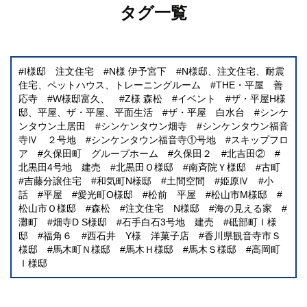
タグ一覧
I様邸 注文住宅
N様 伊予宮下
N様邸、注文住宅、耐震
住宅、ペットハウス、トレーニングルーム
THE・平屋 善
応寺
W様邸富久、
Z様 森松
イベント
ザ・平屋H様
邸、平屋、ザ・平屋、平面生活
ザ・平屋 白水台
シンケ
ンタウン土居田
シンケンタウン畑寺
シンケンタウン福音
寺Ⅳ ２号地
シンケンタウン福音寺①号地
スキップフロ
ア
久保田町 グループホーム
久保田２
北吉田②
北黒田4号地 建売
北黒田Ｏ様邸
南斉院Ｙ様邸
古町
吉藤分譲住宅
和気町N様邸
土間空間
姫原Ⅳ
小
話
平屋
愛光町O様邸
松前 平屋
松山市M様邸
松山市Ｏ様邸
森松
注文住宅 N様邸
海の見える家
灘町
畑寺D S様邸
石手白石3号地 建売
砥部町Ｉ様
邸
福角６
西石井 Y様 洋菓子店
香川県観音寺市Ｓ
様邸
馬木町Ｎ様邸
馬木Ｈ様邸
馬木Ｓ様邸
高岡町
Ｉ様邸