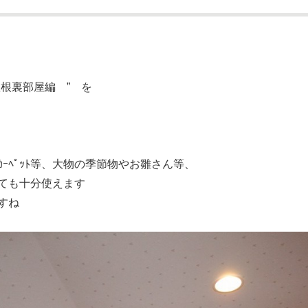
根裏部屋編 ” を
ｰﾍﾟｯﾄ等、大物の季節物やお雛さん等、
ても十分使えます
すね