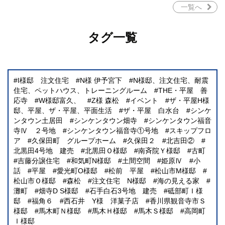
一覧へ
タグ一覧
I様邸 注文住宅
N様 伊予宮下
N様邸、注文住宅、耐震
住宅、ペットハウス、トレーニングルーム
THE・平屋 善
応寺
W様邸富久、
Z様 森松
イベント
ザ・平屋H様
邸、平屋、ザ・平屋、平面生活
ザ・平屋 白水台
シンケ
ンタウン土居田
シンケンタウン畑寺
シンケンタウン福音
寺Ⅳ ２号地
シンケンタウン福音寺①号地
スキップフロ
ア
久保田町 グループホーム
久保田２
北吉田②
北黒田4号地 建売
北黒田Ｏ様邸
南斉院Ｙ様邸
古町
吉藤分譲住宅
和気町N様邸
土間空間
姫原Ⅳ
小
話
平屋
愛光町O様邸
松前 平屋
松山市M様邸
松山市Ｏ様邸
森松
注文住宅 N様邸
海の見える家
灘町
畑寺D S様邸
石手白石3号地 建売
砥部町Ｉ様
邸
福角６
西石井 Y様 洋菓子店
香川県観音寺市Ｓ
様邸
馬木町Ｎ様邸
馬木Ｈ様邸
馬木Ｓ様邸
高岡町
Ｉ様邸