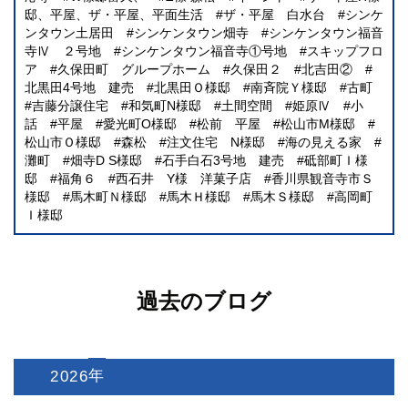
邸、平屋、ザ・平屋、平面生活
ザ・平屋 白水台
シンケ
ンタウン土居田
シンケンタウン畑寺
シンケンタウン福音
寺Ⅳ ２号地
シンケンタウン福音寺①号地
スキップフロ
ア
久保田町 グループホーム
久保田２
北吉田②
北黒田4号地 建売
北黒田Ｏ様邸
南斉院Ｙ様邸
古町
吉藤分譲住宅
和気町N様邸
土間空間
姫原Ⅳ
小
話
平屋
愛光町O様邸
松前 平屋
松山市M様邸
松山市Ｏ様邸
森松
注文住宅 N様邸
海の見える家
灘町
畑寺D S様邸
石手白石3号地 建売
砥部町Ｉ様
邸
福角６
西石井 Y様 洋菓子店
香川県観音寺市Ｓ
様邸
馬木町Ｎ様邸
馬木Ｈ様邸
馬木Ｓ様邸
高岡町
Ｉ様邸
過去のブログ
2026
: