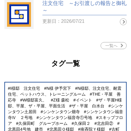
注文住宅 ～お引渡しの報告と御礼
～
更新日：2026/07/21
一覧へ
タグ一覧
I様邸 注文住宅
N様 伊予宮下
N様邸、注文住宅、耐震
住宅、ペットハウス、トレーニングルーム
THE・平屋 善
応寺
W様邸富久、
Z様 森松
イベント
ザ・平屋H様
邸、平屋、ザ・平屋、平面生活
ザ・平屋 白水台
シンケ
ンタウン土居田
シンケンタウン畑寺
シンケンタウン福音
寺Ⅳ ２号地
シンケンタウン福音寺①号地
スキップフロ
ア
久保田町 グループホーム
久保田２
北吉田②
北黒田4号地 建売
北黒田Ｏ様邸
南斉院Ｙ様邸
古町