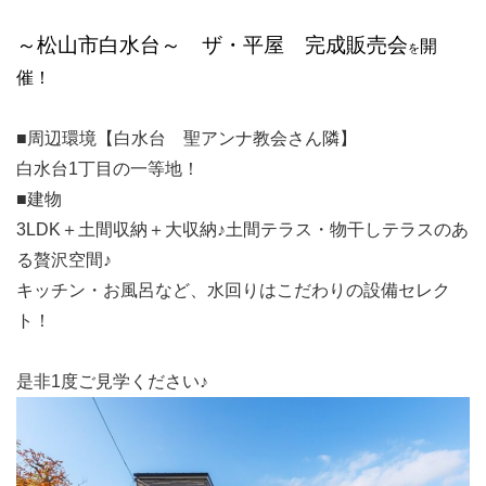
～松山市白水台～ ザ・
平屋 完成販売会
開
を
催！
■周辺環境【白水台 聖アンナ教会さん隣】
白水台1丁目の一等地！
■建物
3LDK＋土間収納＋大収納♪土間テラス・物干しテラスのあ
る贅沢空間♪
キッチン・お風呂など、水回りはこだわりの設備セレク
ト！
是非1度ご見学ください♪