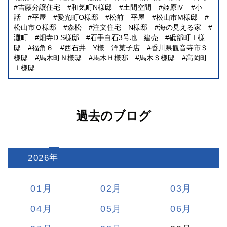
吉藤分譲住宅
和気町N様邸
土間空間
姫原Ⅳ
小
話
平屋
愛光町O様邸
松前 平屋
松山市M様邸
松山市Ｏ様邸
森松
注文住宅 N様邸
海の見える家
灘町
畑寺D S様邸
石手白石3号地 建売
砥部町Ｉ様
邸
福角６
西石井 Y様 洋菓子店
香川県観音寺市Ｓ
様邸
馬木町Ｎ様邸
馬木Ｈ様邸
馬木Ｓ様邸
高岡町
Ｉ様邸
過去のブログ
2026
:
01
02
03
04
05
06