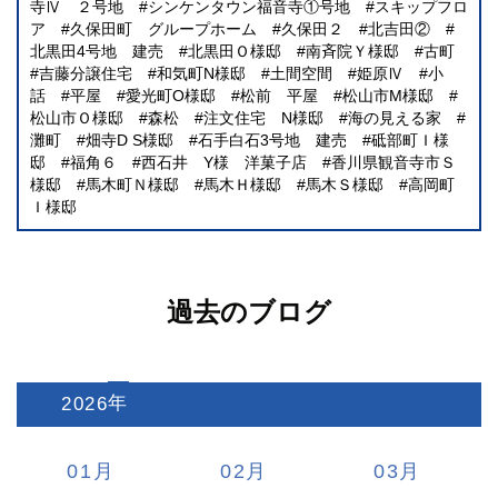
寺Ⅳ ２号地
シンケンタウン福音寺①号地
スキップフロ
ア
久保田町 グループホーム
久保田２
北吉田②
北黒田4号地 建売
北黒田Ｏ様邸
南斉院Ｙ様邸
古町
吉藤分譲住宅
和気町N様邸
土間空間
姫原Ⅳ
小
話
平屋
愛光町O様邸
松前 平屋
松山市M様邸
松山市Ｏ様邸
森松
注文住宅 N様邸
海の見える家
灘町
畑寺D S様邸
石手白石3号地 建売
砥部町Ｉ様
邸
福角６
西石井 Y様 洋菓子店
香川県観音寺市Ｓ
様邸
馬木町Ｎ様邸
馬木Ｈ様邸
馬木Ｓ様邸
高岡町
Ｉ様邸
過去のブログ
2026
:
01
02
03