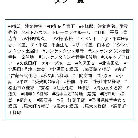
I様邸 注文住宅
N様 伊予宮下
N様邸、注文住宅、耐震
住宅、ペットハウス、トレーニングルーム
THE・平屋 善
応寺
W様邸富久、
Z様 森松
イベント
ザ・平屋H様
邸、平屋、ザ・平屋、平面生活
ザ・平屋 白水台
シンケ
ンタウン土居田
シンケンタウン畑寺
シンケンタウン福音
寺Ⅳ ２号地
シンケンタウン福音寺①号地
スキップフロ
ア
久保田町 グループホーム
久保田２
北吉田②
北黒田4号地 建売
北黒田Ｏ様邸
南斉院Ｙ様邸
古町
吉藤分譲住宅
和気町N様邸
土間空間
姫原Ⅳ
小
話
平屋
愛光町O様邸
松前 平屋
松山市M様邸
松山市Ｏ様邸
森松
注文住宅 N様邸
海の見える家
灘町
畑寺D S様邸
石手白石3号地 建売
砥部町Ｉ様
邸
福角６
西石井 Y様 洋菓子店
香川県観音寺市Ｓ
様邸
馬木町Ｎ様邸
馬木Ｈ様邸
馬木Ｓ様邸
高岡町
Ｉ様邸