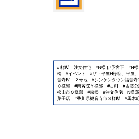
I様邸 注文住宅
N様 伊予宮下
N
松
イベント
ザ・平屋H様邸、平屋
音寺Ⅳ ２号地
シンケンタウン福音寺
Ｏ様邸
南斉院Ｙ様邸
古町
吉藤分
松山市Ｏ様邸
森松
注文住宅 N様邸
菓子店
香川県観音寺市Ｓ様邸
馬木