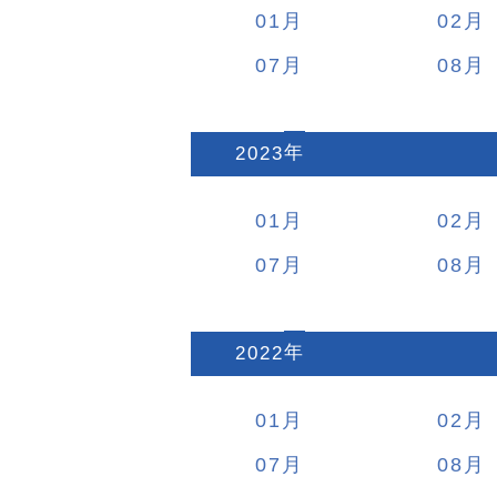
01
02
07
08
2023
:
01
02
07
08
2022
:
01
02
07
08