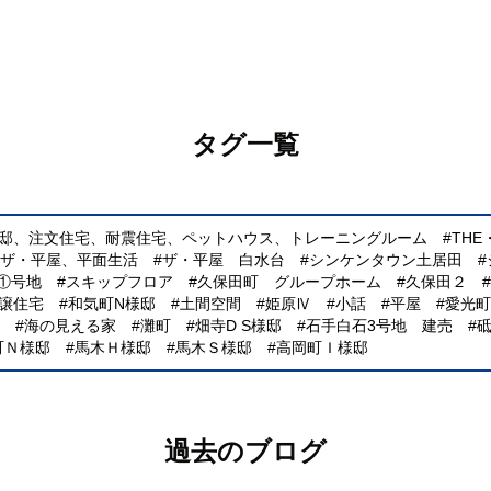
タグ一覧
様邸、注文住宅、耐震住宅、ペットハウス、トレーニングルーム
TH
、ザ・平屋、平面生活
ザ・平屋 白水台
シンケンタウン土居田
①号地
スキップフロア
久保田町 グループホーム
久保田２
譲住宅
和気町N様邸
土間空間
姫原Ⅳ
小話
平屋
愛光町
海の見える家
灘町
畑寺D S様邸
石手白石3号地 建売
町Ｎ様邸
馬木Ｈ様邸
馬木Ｓ様邸
高岡町Ｉ様邸
過去のブログ