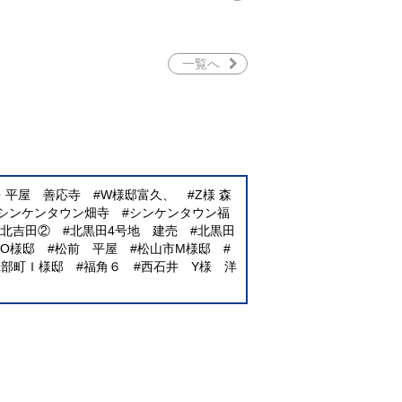
一覧へ
E・平屋 善応寺
W様邸富久、
Z様 森
シンケンタウン畑寺
シンケンタウン福
北吉田②
北黒田4号地 建売
北黒田
O様邸
松前 平屋
松山市M様邸
砥部町Ｉ様邸
福角６
西石井 Y様 洋