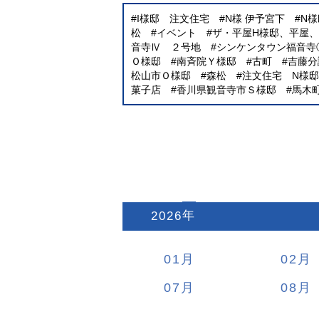
I様邸 注文住宅
N様 伊予宮下
N
松
イベント
ザ・平屋H様邸、平屋
音寺Ⅳ ２号地
シンケンタウン福音寺
Ｏ様邸
南斉院Ｙ様邸
古町
吉藤分
松山市Ｏ様邸
森松
注文住宅 N様邸
菓子店
香川県観音寺市Ｓ様邸
馬木
2026
:
01
02
07
08