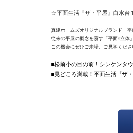
☆平面生活『ザ・平屋』白水台
真建ホームズオリジナルブランド 平
従来の平屋の概念を覆す「平面×立体
この機会にぜひご来場、ご見学くださ
■松前小の目の前！シンケンタ
■見どころ満載！平面生活『ザ