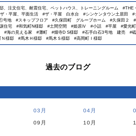
様邸、注文住宅、耐震住宅、ペットハウス、トレーニングルーム
TH
、ザ・平屋、平面生活
ザ・平屋 白水台
シンケンタウン土居田
①号地
スキップフロア
久保田町 グループホーム
久保田２
譲住宅
和気町N様邸
土間空間
姫原Ⅳ
小話
平屋
愛光町
海の見える家
灘町
畑寺D S様邸
石手白石3号地 建売
町Ｎ様邸
馬木Ｈ様邸
馬木Ｓ様邸
高岡町Ｉ様邸
過去のブログ
03
04
09
10