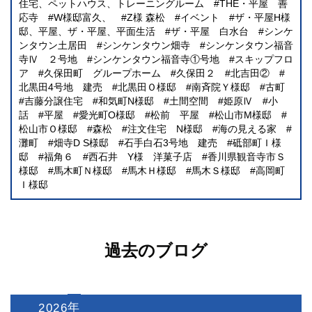
住宅、ペットハウス、トレーニングルーム
THE・平屋 善
応寺
W様邸富久、
Z様 森松
イベント
ザ・平屋H様
邸、平屋、ザ・平屋、平面生活
ザ・平屋 白水台
シンケ
ンタウン土居田
シンケンタウン畑寺
シンケンタウン福音
寺Ⅳ ２号地
シンケンタウン福音寺①号地
スキップフロ
ア
久保田町 グループホーム
久保田２
北吉田②
北黒田4号地 建売
北黒田Ｏ様邸
南斉院Ｙ様邸
古町
吉藤分譲住宅
和気町N様邸
土間空間
姫原Ⅳ
小
話
平屋
愛光町O様邸
松前 平屋
松山市M様邸
松山市Ｏ様邸
森松
注文住宅 N様邸
海の見える家
灘町
畑寺D S様邸
石手白石3号地 建売
砥部町Ｉ様
邸
福角６
西石井 Y様 洋菓子店
香川県観音寺市Ｓ
様邸
馬木町Ｎ様邸
馬木Ｈ様邸
馬木Ｓ様邸
高岡町
Ｉ様邸
過去のブログ
2026
: