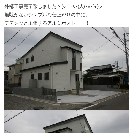
外構工事完了致しましたヽ(○｀･v･)人(･v･´●)ノ
無駄がないシンプルな仕上がりの中に、
デデンッと主張するアルミポスト！！！