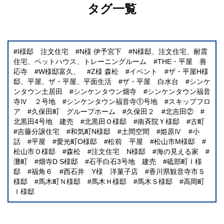
タグ一覧
I様邸 注文住宅
N様 伊予宮下
N様邸、注文住宅、耐震
住宅、ペットハウス、トレーニングルーム
THE・平屋 善
応寺
W様邸富久、
Z様 森松
イベント
ザ・平屋H様
邸、平屋、ザ・平屋、平面生活
ザ・平屋 白水台
シンケ
ンタウン土居田
シンケンタウン畑寺
シンケンタウン福音
寺Ⅳ ２号地
シンケンタウン福音寺①号地
スキップフロ
ア
久保田町 グループホーム
久保田２
北吉田②
北黒田4号地 建売
北黒田Ｏ様邸
南斉院Ｙ様邸
古町
吉藤分譲住宅
和気町N様邸
土間空間
姫原Ⅳ
小
話
平屋
愛光町O様邸
松前 平屋
松山市M様邸
松山市Ｏ様邸
森松
注文住宅 N様邸
海の見える家
灘町
畑寺D S様邸
石手白石3号地 建売
砥部町Ｉ様
邸
福角６
西石井 Y様 洋菓子店
香川県観音寺市Ｓ
様邸
馬木町Ｎ様邸
馬木Ｈ様邸
馬木Ｓ様邸
高岡町
Ｉ様邸