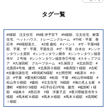
タグ一覧
I様邸 注文住宅
N様 伊予宮下
N様邸、注文住宅、耐震
住宅、ペットハウス、トレーニングルーム
THE・平屋 善
応寺
W様邸富久、
Z様 森松
イベント
ザ・平屋H様
邸、平屋、ザ・平屋、平面生活
ザ・平屋 白水台
シンケ
ンタウン土居田
シンケンタウン畑寺
シンケンタウン福音
寺Ⅳ ２号地
シンケンタウン福音寺①号地
スキップフロ
ア
久保田町 グループホーム
久保田２
北吉田②
北黒田4号地 建売
北黒田Ｏ様邸
南斉院Ｙ様邸
古町
吉藤分譲住宅
和気町N様邸
土間空間
姫原Ⅳ
小
話
平屋
愛光町O様邸
松前 平屋
松山市M様邸
松山市Ｏ様邸
森松
注文住宅 N様邸
海の見える家
灘町
畑寺D S様邸
石手白石3号地 建売
砥部町Ｉ様
邸
福角６
西石井 Y様 洋菓子店
香川県観音寺市Ｓ
様邸
馬木町Ｎ様邸
馬木Ｈ様邸
馬木Ｓ様邸
高岡町
Ｉ様邸