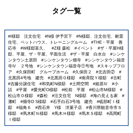
タグ一覧
I様邸 注文住宅
N様 伊予宮下
N様邸、注文住宅、耐震
住宅、ペットハウス、トレーニングルーム
THE・平屋 善
応寺
W様邸富久、
Z様 森松
イベント
ザ・平屋H様
邸、平屋、ザ・平屋、平面生活
ザ・平屋 白水台
シンケ
ンタウン土居田
シンケンタウン畑寺
シンケンタウン福音
寺Ⅳ ２号地
シンケンタウン福音寺①号地
スキップフロ
ア
久保田町 グループホーム
久保田２
北吉田②
北黒田4号地 建売
北黒田Ｏ様邸
南斉院Ｙ様邸
古町
吉藤分譲住宅
和気町N様邸
土間空間
姫原Ⅳ
小
話
平屋
愛光町O様邸
松前 平屋
松山市M様邸
松山市Ｏ様邸
森松
注文住宅 N様邸
海の見える家
灘町
畑寺D S様邸
石手白石3号地 建売
砥部町Ｉ様
邸
福角６
西石井 Y様 洋菓子店
香川県観音寺市Ｓ
様邸
馬木町Ｎ様邸
馬木Ｈ様邸
馬木Ｓ様邸
高岡町
Ｉ様邸