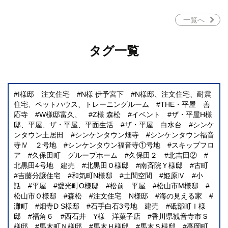
一覧へ
タグ一覧
I様邸 注文住宅
N様 伊予宮下
N様邸、注文住宅、耐震
住宅、ペットハウス、トレーニングルーム
THE・平屋 善
応寺
W様邸富久、
Z様 森松
イベント
ザ・平屋H様
邸、平屋、ザ・平屋、平面生活
ザ・平屋 白水台
シンケ
ンタウン土居田
シンケンタウン畑寺
シンケンタウン福音
寺Ⅳ ２号地
シンケンタウン福音寺①号地
スキップフロ
ア
久保田町 グループホーム
久保田２
北吉田②
北黒田4号地 建売
北黒田Ｏ様邸
南斉院Ｙ様邸
古町
吉藤分譲住宅
和気町N様邸
土間空間
姫原Ⅳ
小
話
平屋
愛光町O様邸
松前 平屋
松山市M様邸
松山市Ｏ様邸
森松
注文住宅 N様邸
海の見える家
灘町
畑寺D S様邸
石手白石3号地 建売
砥部町Ｉ様
邸
福角６
西石井 Y様 洋菓子店
香川県観音寺市Ｓ
様邸
馬木町Ｎ様邸
馬木Ｈ様邸
馬木Ｓ様邸
高岡町