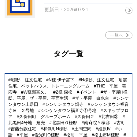
更新日：2026/07/21
一覧へ
タグ一覧
I様邸 注文住宅
N様 伊予宮下
N様邸、注文住宅、耐震
住宅、ペットハウス、トレーニングルーム
THE・平屋 善
応寺
W様邸富久、
Z様 森松
イベント
ザ・平屋H様
邸、平屋、ザ・平屋、平面生活
ザ・平屋 白水台
シンケ
ンタウン土居田
シンケンタウン畑寺
シンケンタウン福音
寺Ⅳ ２号地
シンケンタウン福音寺①号地
スキップフロ
ア
久保田町 グループホーム
久保田２
北吉田②
北黒田4号地 建売
北黒田Ｏ様邸
南斉院Ｙ様邸
古町
吉藤分譲住宅
和気町N様邸
土間空間
姫原Ⅳ
小
話
平屋
愛光町O様邸
松前 平屋
松山市M様邸