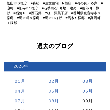
松山市Ｏ様邸
森松
注文住宅 N様邸
海の見える家
灘町
畑寺D S様邸
石手白石3号地 建売
砥部町Ｉ様
邸
福角６
西石井 Y様 洋菓子店
香川県観音寺市Ｓ
様邸
馬木町Ｎ様邸
馬木Ｈ様邸
馬木Ｓ様邸
高岡町
Ｉ様邸
過去のブログ
2026
:
01
02
03
04
05
06
07
08
09