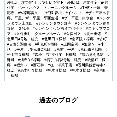
I様邸 注文住宅
N様 伊予宮下
N様邸、注文住宅、耐震
住宅、ペットハウス、トレーニングルーム
THE・平屋 善
応寺
W様邸富久、
Z様 森松
イベント
ザ・平屋H様
邸、平屋、ザ・平屋、平面生活
ザ・平屋 白水台
シンケ
ンタウン土居田
シンケンタウン畑寺
シンケンタウン福音
寺Ⅳ ２号地
シンケンタウン福音寺①号地
スキップフロ
ア
久保田町 グループホーム
久保田２
北吉田②
北黒田4号地 建売
北黒田Ｏ様邸
南斉院Ｙ様邸
古町
吉藤分譲住宅
和気町N様邸
土間空間
姫原Ⅳ
小
話
平屋
愛光町O様邸
松前 平屋
松山市M様邸
松山市Ｏ様邸
森松
注文住宅 N様邸
海の見える家
灘町
畑寺D S様邸
石手白石3号地 建売
砥部町Ｉ様
邸
福角６
西石井 Y様 洋菓子店
香川県観音寺市Ｓ
様邸
馬木町Ｎ様邸
馬木Ｈ様邸
馬木Ｓ様邸
高岡町
Ｉ様邸
過去のブログ