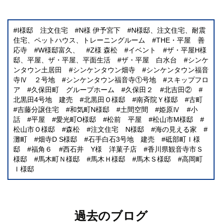
I様邸 注文住宅
N様 伊予宮下
N様邸、注文住宅、耐震
住宅、ペットハウス、トレーニングルーム
THE・平屋 善
応寺
W様邸富久、
Z様 森松
イベント
ザ・平屋H様
邸、平屋、ザ・平屋、平面生活
ザ・平屋 白水台
シンケ
ンタウン土居田
シンケンタウン畑寺
シンケンタウン福音
寺Ⅳ ２号地
シンケンタウン福音寺①号地
スキップフロ
ア
久保田町 グループホーム
久保田２
北吉田②
北黒田4号地 建売
北黒田Ｏ様邸
南斉院Ｙ様邸
古町
吉藤分譲住宅
和気町N様邸
土間空間
姫原Ⅳ
小
話
平屋
愛光町O様邸
松前 平屋
松山市M様邸
松山市Ｏ様邸
森松
注文住宅 N様邸
海の見える家
灘町
畑寺D S様邸
石手白石3号地 建売
砥部町Ｉ様
邸
福角６
西石井 Y様 洋菓子店
香川県観音寺市Ｓ
様邸
馬木町Ｎ様邸
馬木Ｈ様邸
馬木Ｓ様邸
高岡町
Ｉ様邸
過去のブログ