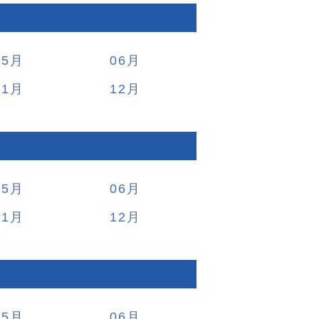
05
06
11
12
05
06
11
12
05
06