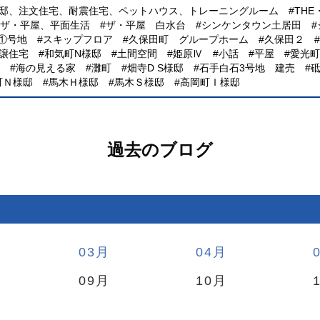
様邸、注文住宅、耐震住宅、ペットハウス、トレーニングルーム
TH
、ザ・平屋、平面生活
ザ・平屋 白水台
シンケンタウン土居田
①号地
スキップフロア
久保田町 グループホーム
久保田２
譲住宅
和気町N様邸
土間空間
姫原Ⅳ
小話
平屋
愛光町
海の見える家
灘町
畑寺D S様邸
石手白石3号地 建売
町Ｎ様邸
馬木Ｈ様邸
馬木Ｓ様邸
高岡町Ｉ様邸
過去のブログ
03
04
09
10