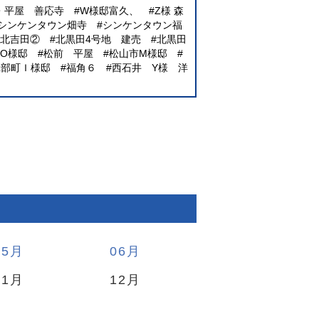
E・平屋 善応寺
W様邸富久、
Z様 森
シンケンタウン畑寺
シンケンタウン福
北吉田②
北黒田4号地 建売
北黒田
O様邸
松前 平屋
松山市M様邸
砥部町Ｉ様邸
福角６
西石井 Y様 洋
05
06
11
12