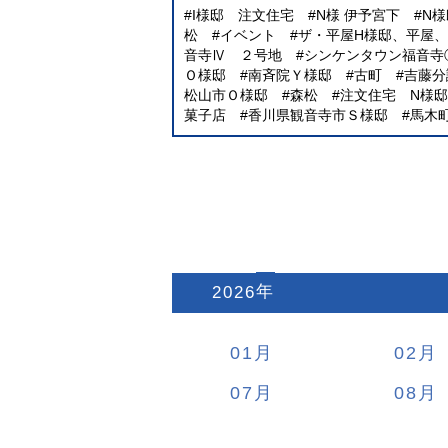
I様邸 注文住宅
N様 伊予宮下
N
松
イベント
ザ・平屋H様邸、平屋
音寺Ⅳ ２号地
シンケンタウン福音寺
Ｏ様邸
南斉院Ｙ様邸
古町
吉藤分
松山市Ｏ様邸
森松
注文住宅 N様邸
菓子店
香川県観音寺市Ｓ様邸
馬木
2026
:
01
02
07
08