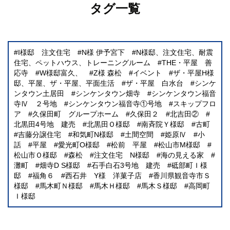
タグ一覧
I様邸 注文住宅
N様 伊予宮下
N様邸、注文住宅、耐震
住宅、ペットハウス、トレーニングルーム
THE・平屋 善
応寺
W様邸富久、
Z様 森松
イベント
ザ・平屋H様
邸、平屋、ザ・平屋、平面生活
ザ・平屋 白水台
シンケ
ンタウン土居田
シンケンタウン畑寺
シンケンタウン福音
寺Ⅳ ２号地
シンケンタウン福音寺①号地
スキップフロ
ア
久保田町 グループホーム
久保田２
北吉田②
北黒田4号地 建売
北黒田Ｏ様邸
南斉院Ｙ様邸
古町
吉藤分譲住宅
和気町N様邸
土間空間
姫原Ⅳ
小
話
平屋
愛光町O様邸
松前 平屋
松山市M様邸
松山市Ｏ様邸
森松
注文住宅 N様邸
海の見える家
灘町
畑寺D S様邸
石手白石3号地 建売
砥部町Ｉ様
邸
福角６
西石井 Y様 洋菓子店
香川県観音寺市Ｓ
様邸
馬木町Ｎ様邸
馬木Ｈ様邸
馬木Ｓ様邸
高岡町
Ｉ様邸