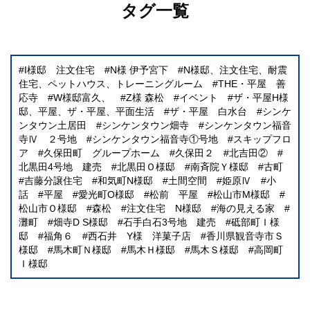
タグ一覧
I様邸 注文住宅
N様 伊予宮下
N様邸、注文住宅、耐震
住宅、ペットハウス、トレーニングルーム
THE・平屋 善
応寺
W様邸富久、
Z様 森松
イベント
ザ・平屋H様
邸、平屋、ザ・平屋、平面生活
ザ・平屋 白水台
シンケ
ンタウン土居田
シンケンタウン畑寺
シンケンタウン福音
寺Ⅳ ２号地
シンケンタウン福音寺①号地
スキップフロ
ア
久保田町 グループホーム
久保田２
北吉田②
北黒田4号地 建売
北黒田Ｏ様邸
南斉院Ｙ様邸
古町
吉藤分譲住宅
和気町N様邸
土間空間
姫原Ⅳ
小
話
平屋
愛光町O様邸
松前 平屋
松山市M様邸
松山市Ｏ様邸
森松
注文住宅 N様邸
海の見える家
灘町
畑寺D S様邸
石手白石3号地 建売
砥部町Ｉ様
邸
福角６
西石井 Y様 洋菓子店
香川県観音寺市Ｓ
様邸
馬木町Ｎ様邸
馬木Ｈ様邸
馬木Ｓ様邸
高岡町
Ｉ様邸