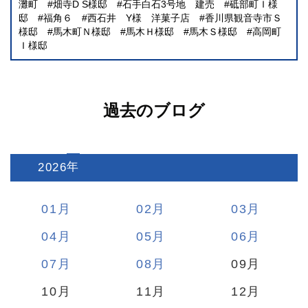
灘町
畑寺D S様邸
石手白石3号地 建売
砥部町Ｉ様
邸
福角６
西石井 Y様 洋菓子店
香川県観音寺市Ｓ
様邸
馬木町Ｎ様邸
馬木Ｈ様邸
馬木Ｓ様邸
高岡町
Ｉ様邸
過去のブログ
2026
:
01
02
03
04
05
06
07
08
09
10
11
12