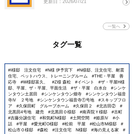
更新日：2026/07/21
一覧へ
タグ一覧
I様邸 注文住宅
N様 伊予宮下
N様邸、注文住宅、耐震
住宅、ペットハウス、トレーニングルーム
THE・平屋 善
応寺
W様邸富久、
Z様 森松
イベント
ザ・平屋H様
邸、平屋、ザ・平屋、平面生活
ザ・平屋 白水台
シンケ
ンタウン土居田
シンケンタウン畑寺
シンケンタウン福音
寺Ⅳ ２号地
シンケンタウン福音寺①号地
スキップフロ
ア
久保田町 グループホーム
久保田２
北吉田②
北黒田4号地 建売
北黒田Ｏ様邸
南斉院Ｙ様邸
古町
吉藤分譲住宅
和気町N様邸
土間空間
姫原Ⅳ
小
話
平屋
愛光町O様邸
松前 平屋
松山市M様邸
松山市Ｏ様邸
森松
注文住宅 N様邸
海の見える家