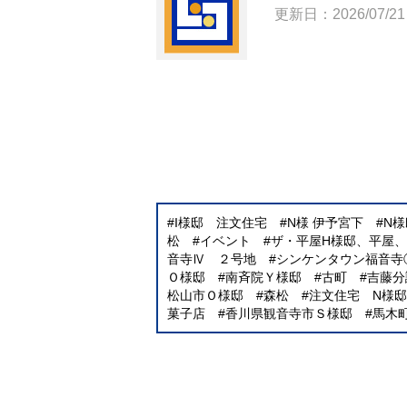
更新日：2026/07/21
I様邸 注文住宅
N様 伊予宮下
N
松
イベント
ザ・平屋H様邸、平屋
音寺Ⅳ ２号地
シンケンタウン福音寺
Ｏ様邸
南斉院Ｙ様邸
古町
吉藤分
松山市Ｏ様邸
森松
注文住宅 N様邸
菓子店
香川県観音寺市Ｓ様邸
馬木