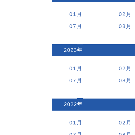
01
02
07
08
2023
:
01
02
07
08
2022
:
01
02
07
08