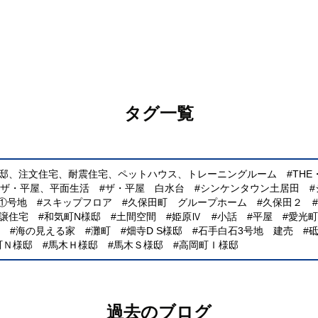
タグ一覧
様邸、注文住宅、耐震住宅、ペットハウス、トレーニングルーム
TH
、ザ・平屋、平面生活
ザ・平屋 白水台
シンケンタウン土居田
①号地
スキップフロア
久保田町 グループホーム
久保田２
譲住宅
和気町N様邸
土間空間
姫原Ⅳ
小話
平屋
愛光町
海の見える家
灘町
畑寺D S様邸
石手白石3号地 建売
町Ｎ様邸
馬木Ｈ様邸
馬木Ｓ様邸
高岡町Ｉ様邸
過去のブログ