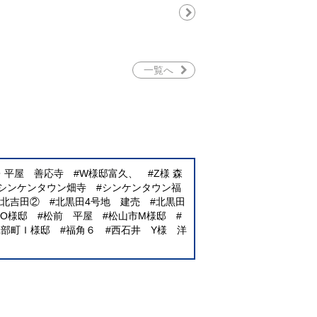
一覧へ
E・平屋 善応寺
W様邸富久、
Z様 森
シンケンタウン畑寺
シンケンタウン福
北吉田②
北黒田4号地 建売
北黒田
O様邸
松前 平屋
松山市M様邸
砥部町Ｉ様邸
福角６
西石井 Y様 洋