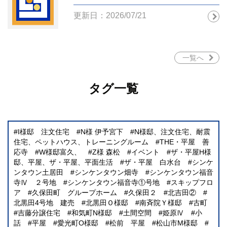
更新日：2026/07/21
一覧へ
タグ一覧
I様邸 注文住宅
N様 伊予宮下
N様邸、注文住宅、耐震
住宅、ペットハウス、トレーニングルーム
THE・平屋 善
応寺
W様邸富久、
Z様 森松
イベント
ザ・平屋H様
邸、平屋、ザ・平屋、平面生活
ザ・平屋 白水台
シンケ
ンタウン土居田
シンケンタウン畑寺
シンケンタウン福音
寺Ⅳ ２号地
シンケンタウン福音寺①号地
スキップフロ
ア
久保田町 グループホーム
久保田２
北吉田②
北黒田4号地 建売
北黒田Ｏ様邸
南斉院Ｙ様邸
古町
吉藤分譲住宅
和気町N様邸
土間空間
姫原Ⅳ
小
話
平屋
愛光町O様邸
松前 平屋
松山市M様邸