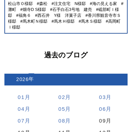
松山市Ｏ様邸
森松
注文住宅 N様邸
海の見える家
灘町
畑寺D S様邸
石手白石3号地 建売
砥部町Ｉ様
邸
福角６
西石井 Y様 洋菓子店
香川県観音寺市Ｓ
様邸
馬木町Ｎ様邸
馬木Ｈ様邸
馬木Ｓ様邸
高岡町
Ｉ様邸
過去のブログ
2026
:
01
02
03
04
05
06
07
08
09