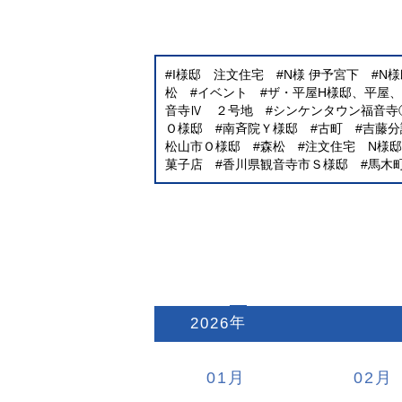
I様邸 注文住宅
N様 伊予宮下
N
松
イベント
ザ・平屋H様邸、平屋
音寺Ⅳ ２号地
シンケンタウン福音寺
Ｏ様邸
南斉院Ｙ様邸
古町
吉藤分
松山市Ｏ様邸
森松
注文住宅 N様邸
菓子店
香川県観音寺市Ｓ様邸
馬木
2026
:
01
02