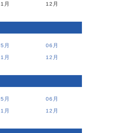
11
12
05
06
11
12
05
06
11
12