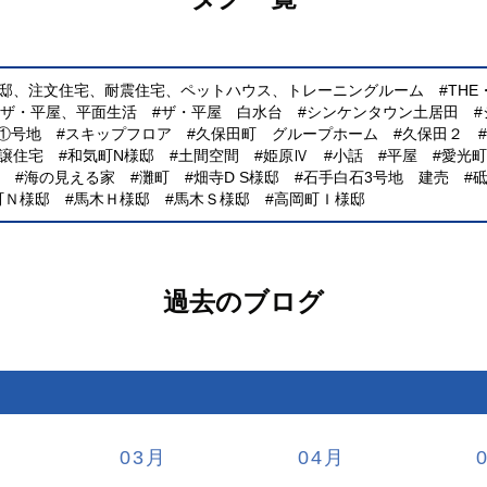
様邸、注文住宅、耐震住宅、ペットハウス、トレーニングルーム
TH
、ザ・平屋、平面生活
ザ・平屋 白水台
シンケンタウン土居田
①号地
スキップフロア
久保田町 グループホーム
久保田２
譲住宅
和気町N様邸
土間空間
姫原Ⅳ
小話
平屋
愛光町
海の見える家
灘町
畑寺D S様邸
石手白石3号地 建売
町Ｎ様邸
馬木Ｈ様邸
馬木Ｓ様邸
高岡町Ｉ様邸
過去のブログ
03
04