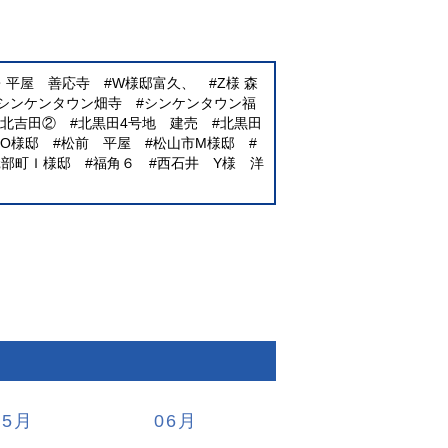
E・平屋 善応寺
W様邸富久、
Z様 森
シンケンタウン畑寺
シンケンタウン福
北吉田②
北黒田4号地 建売
北黒田
O様邸
松前 平屋
松山市M様邸
砥部町Ｉ様邸
福角６
西石井 Y様 洋
05
06