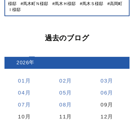
様邸
馬木町Ｎ様邸
馬木Ｈ様邸
馬木Ｓ様邸
高岡町
Ｉ様邸
過去のブログ
2026
:
01
02
03
04
05
06
07
08
09
10
11
12