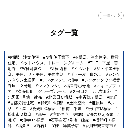
一覧へ
タグ一覧
I様邸 注文住宅
N様 伊予宮下
N様邸、注文住宅、耐震
住宅、ペットハウス、トレーニングルーム
THE・平屋 善
応寺
W様邸富久、
Z様 森松
イベント
ザ・平屋H様
邸、平屋、ザ・平屋、平面生活
ザ・平屋 白水台
シンケ
ンタウン土居田
シンケンタウン畑寺
シンケンタウン福音
寺Ⅳ ２号地
シンケンタウン福音寺①号地
スキップフロ
ア
久保田町 グループホーム
久保田２
北吉田②
北黒田4号地 建売
北黒田Ｏ様邸
南斉院Ｙ様邸
古町
吉藤分譲住宅
和気町N様邸
土間空間
姫原Ⅳ
小
話
平屋
愛光町O様邸
松前 平屋
松山市M様邸
松山市Ｏ様邸
森松
注文住宅 N様邸
海の見える家
灘町
畑寺D S様邸
石手白石3号地 建売
砥部町Ｉ様
邸
福角６
西石井 Y様 洋菓子店
香川県観音寺市Ｓ