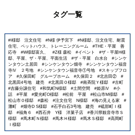
タグ一覧
I様邸 注文住宅
N様 伊予宮下
N様邸、注文住宅、耐震
住宅、ペットハウス、トレーニングルーム
THE・平屋 善
応寺
W様邸富久、
Z様 森松
イベント
ザ・平屋H様
邸、平屋、ザ・平屋、平面生活
ザ・平屋 白水台
シンケ
ンタウン土居田
シンケンタウン畑寺
シンケンタウン福音
寺Ⅳ ２号地
シンケンタウン福音寺①号地
スキップフロ
ア
久保田町 グループホーム
久保田２
北吉田②
北黒田4号地 建売
北黒田Ｏ様邸
南斉院Ｙ様邸
古町
吉藤分譲住宅
和気町N様邸
土間空間
姫原Ⅳ
小
話
平屋
愛光町O様邸
松前 平屋
松山市M様邸
松山市Ｏ様邸
森松
注文住宅 N様邸
海の見える家
灘町
畑寺D S様邸
石手白石3号地 建売
砥部町Ｉ様
邸
福角６
西石井 Y様 洋菓子店
香川県観音寺市Ｓ
様邸
馬木町Ｎ様邸
馬木Ｈ様邸
馬木Ｓ様邸
高岡町
Ｉ様邸