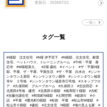
更新日：2026/07/21
一覧へ
タグ一覧
I様邸 注文住宅
N様 伊予宮下
N様邸、注文住宅、耐震
住宅、ペットハウス、トレーニングルーム
THE・平屋 善
応寺
W様邸富久、
Z様 森松
イベント
ザ・平屋H様
邸、平屋、ザ・平屋、平面生活
ザ・平屋 白水台
シンケ
ンタウン土居田
シンケンタウン畑寺
シンケンタウン福音
寺Ⅳ ２号地
シンケンタウン福音寺①号地
スキップフロ
ア
久保田町 グループホーム
久保田２
北吉田②
北黒田4号地 建売
北黒田Ｏ様邸
南斉院Ｙ様邸
古町
吉藤分譲住宅
和気町N様邸
土間空間
姫原Ⅳ
小
話
平屋
愛光町O様邸
松前 平屋
松山市M様邸
松山市Ｏ様邸
森松
注文住宅 N様邸
海の見える家