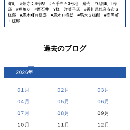
灘町
畑寺D S様邸
石手白石3号地 建売
砥部町Ｉ様
邸
福角６
西石井 Y様 洋菓子店
香川県観音寺市Ｓ
様邸
馬木町Ｎ様邸
馬木Ｈ様邸
馬木Ｓ様邸
高岡町
Ｉ様邸
過去のブログ
2026
:
01
02
03
04
05
06
07
08
09
10
11
12