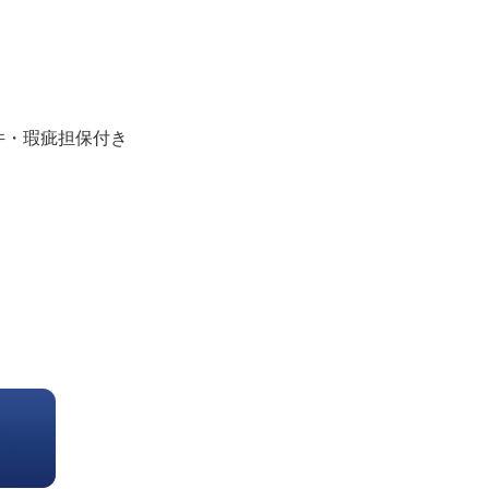
件・瑕疵担保付き