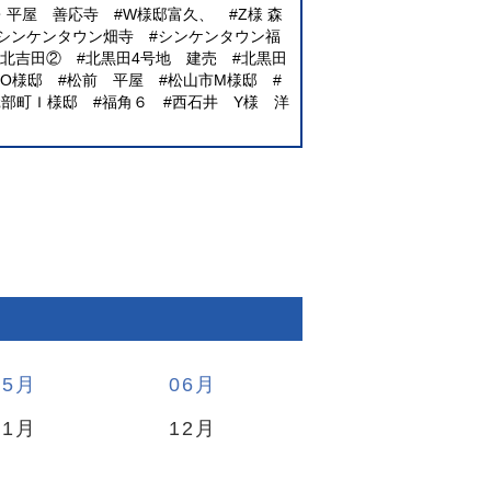
E・平屋 善応寺
W様邸富久、
Z様 森
シンケンタウン畑寺
シンケンタウン福
北吉田②
北黒田4号地 建売
北黒田
O様邸
松前 平屋
松山市M様邸
砥部町Ｉ様邸
福角６
西石井 Y様 洋
05
06
11
12