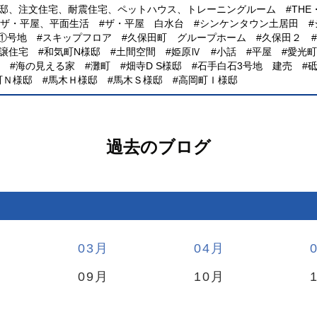
様邸、注文住宅、耐震住宅、ペットハウス、トレーニングルーム
TH
、ザ・平屋、平面生活
ザ・平屋 白水台
シンケンタウン土居田
①号地
スキップフロア
久保田町 グループホーム
久保田２
譲住宅
和気町N様邸
土間空間
姫原Ⅳ
小話
平屋
愛光町
海の見える家
灘町
畑寺D S様邸
石手白石3号地 建売
町Ｎ様邸
馬木Ｈ様邸
馬木Ｓ様邸
高岡町Ｉ様邸
過去のブログ
03
04
09
10