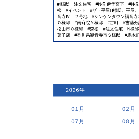
I様邸 注文住宅
N様 伊予宮下
N
松
イベント
ザ・平屋H様邸、平屋
音寺Ⅳ ２号地
シンケンタウン福音寺
Ｏ様邸
南斉院Ｙ様邸
古町
吉藤分
松山市Ｏ様邸
森松
注文住宅 N様邸
菓子店
香川県観音寺市Ｓ様邸
馬木
2026
:
01
02
07
08