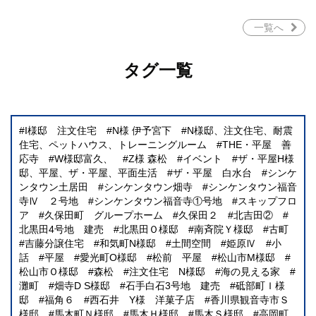
一覧へ
タグ一覧
I様邸 注文住宅
N様 伊予宮下
N様邸、注文住宅、耐震
住宅、ペットハウス、トレーニングルーム
THE・平屋 善
応寺
W様邸富久、
Z様 森松
イベント
ザ・平屋H様
邸、平屋、ザ・平屋、平面生活
ザ・平屋 白水台
シンケ
ンタウン土居田
シンケンタウン畑寺
シンケンタウン福音
寺Ⅳ ２号地
シンケンタウン福音寺①号地
スキップフロ
ア
久保田町 グループホーム
久保田２
北吉田②
北黒田4号地 建売
北黒田Ｏ様邸
南斉院Ｙ様邸
古町
吉藤分譲住宅
和気町N様邸
土間空間
姫原Ⅳ
小
話
平屋
愛光町O様邸
松前 平屋
松山市M様邸
松山市Ｏ様邸
森松
注文住宅 N様邸
海の見える家
灘町
畑寺D S様邸
石手白石3号地 建売
砥部町Ｉ様
邸
福角６
西石井 Y様 洋菓子店
香川県観音寺市Ｓ
様邸
馬木町Ｎ様邸
馬木Ｈ様邸
馬木Ｓ様邸
高岡町