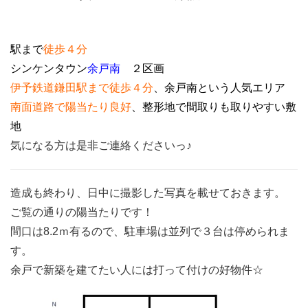
駅まで
徒歩４分
シンケンタウン
余戸南
２区画
伊予鉄道鎌田駅まで徒歩４分
、余戸南という人気エリア
南面道路で陽当たり良好
、整形地で間取りも取りやすい敷
地
気になる方は是非ご連絡くださいっ♪
造成も終わり、日中に撮影した写真を載せておきます。
ご覧の通りの陽当たりです！
間口は8.2ｍ有るので、駐車場は並列で３台は停められま
す。
余戸で新築を建てたい人には打って付けの好物件☆