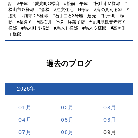
話
平屋
愛光町O様邸
松前 平屋
松山市M様邸
松山市Ｏ様邸
森松
注文住宅 N様邸
海の見える家
灘町
畑寺D S様邸
石手白石3号地 建売
砥部町Ｉ様
邸
福角６
西石井 Y様 洋菓子店
香川県観音寺市Ｓ
様邸
馬木町Ｎ様邸
馬木Ｈ様邸
馬木Ｓ様邸
高岡町
Ｉ様邸
過去のブログ
2026
:
01
02
03
04
05
06
07
08
09