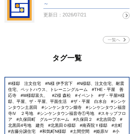
～
更新日：2026/07/21
一覧へ
タグ一覧
I様邸 注文住宅
N様 伊予宮下
N様邸、注文住宅、耐震
住宅、ペットハウス、トレーニングルーム
THE・平屋 善
応寺
W様邸富久、
Z様 森松
イベント
ザ・平屋H様
邸、平屋、ザ・平屋、平面生活
ザ・平屋 白水台
シンケ
ンタウン土居田
シンケンタウン畑寺
シンケンタウン福音
寺Ⅳ ２号地
シンケンタウン福音寺①号地
スキップフロ
ア
久保田町 グループホーム
久保田２
北吉田②
北黒田4号地 建売
北黒田Ｏ様邸
南斉院Ｙ様邸
古町
吉藤分譲住宅
和気町N様邸
土間空間
姫原Ⅳ
小