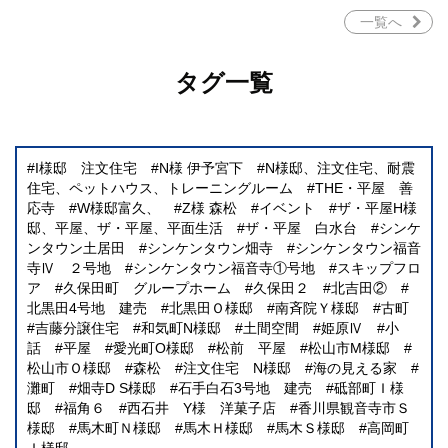
一覧へ
タグ一覧
I様邸 注文住宅
N様 伊予宮下
N様邸、注文住宅、耐震
住宅、ペットハウス、トレーニングルーム
THE・平屋 善
応寺
W様邸富久、
Z様 森松
イベント
ザ・平屋H様
邸、平屋、ザ・平屋、平面生活
ザ・平屋 白水台
シンケ
ンタウン土居田
シンケンタウン畑寺
シンケンタウン福音
寺Ⅳ ２号地
シンケンタウン福音寺①号地
スキップフロ
ア
久保田町 グループホーム
久保田２
北吉田②
北黒田4号地 建売
北黒田Ｏ様邸
南斉院Ｙ様邸
古町
吉藤分譲住宅
和気町N様邸
土間空間
姫原Ⅳ
小
話
平屋
愛光町O様邸
松前 平屋
松山市M様邸
松山市Ｏ様邸
森松
注文住宅 N様邸
海の見える家
灘町
畑寺D S様邸
石手白石3号地 建売
砥部町Ｉ様
邸
福角６
西石井 Y様 洋菓子店
香川県観音寺市Ｓ
様邸
馬木町Ｎ様邸
馬木Ｈ様邸
馬木Ｓ様邸
高岡町
Ｉ様邸