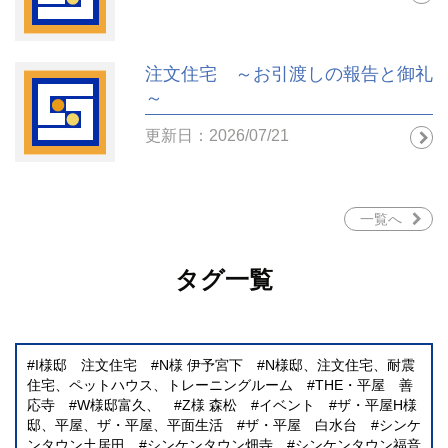
注文住宅 ～お引渡しの報告と御礼
～
更新日：2026/07/21
一覧へ
タグ一覧
I様邸 注文住宅
N様 伊予宮下
N様邸、注文住宅、耐震
住宅、ペットハウス、トレーニングルーム
THE・平屋 善
応寺
W様邸富久、
Z様 森松
イベント
ザ・平屋H様
邸、平屋、ザ・平屋、平面生活
ザ・平屋 白水台
シンケ
ンタウン土居田
シンケンタウン畑寺
シンケンタウン福音