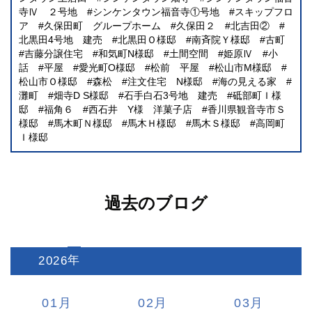
寺Ⅳ ２号地
シンケンタウン福音寺①号地
スキップフロ
ア
久保田町 グループホーム
久保田２
北吉田②
北黒田4号地 建売
北黒田Ｏ様邸
南斉院Ｙ様邸
古町
吉藤分譲住宅
和気町N様邸
土間空間
姫原Ⅳ
小
話
平屋
愛光町O様邸
松前 平屋
松山市M様邸
松山市Ｏ様邸
森松
注文住宅 N様邸
海の見える家
灘町
畑寺D S様邸
石手白石3号地 建売
砥部町Ｉ様
邸
福角６
西石井 Y様 洋菓子店
香川県観音寺市Ｓ
様邸
馬木町Ｎ様邸
馬木Ｈ様邸
馬木Ｓ様邸
高岡町
Ｉ様邸
過去のブログ
2026
:
01
02
03