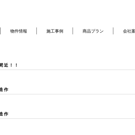
物件情報
施工事例
商品プラン
会社
間近！！
造作
造作