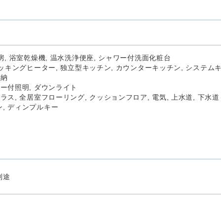
房, 浴室乾燥機, 温水洗浄便座, シャワー付洗面化粧台
クッキングヒーター, 独立型キッチン, カウンターキッチン, システム
収納
サー付照明, ダウンライト
ラス, 全居室フローリング, クッションフロア, 電気, 上水道, 下水道
, ディンプルキー
別途