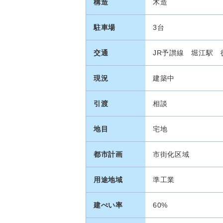
構造
木造
駐車場
3台
交通
JR予讃線 堀江駅 
現況
建築中
引渡
相談
地目
宅地
都市計画
市街化区域
用途地域
準工業
建ぺい率
60%