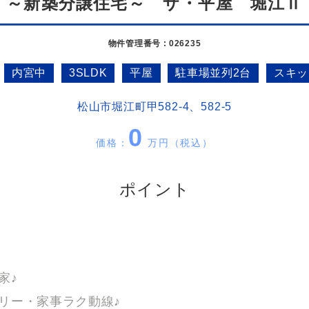
～新築分譲住宅～ ザ・平屋 堀江Ⅱ
物件管理番号 : 026235
内宮中
3SLDK
平屋
駐車場並列2台
スキッ
松山市堀江町甲582-4、582-5
0
価格：
万円（税込）
ポイント
家♪
リー・家事ラク動線♪