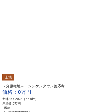
土地
～分譲宅地～ シンケンタウン善応寺Ⅱ
価格：0万円
土地257.20㎡（77.8坪）
坪単価:0万円
1区画