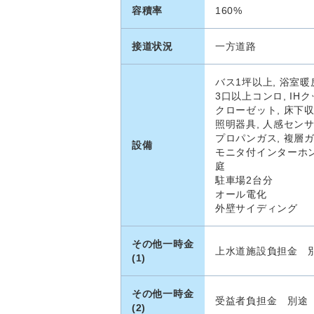
容積率
160%
接道状況
一方道路
バス1坪以上, 浴室暖
3口以上コンロ, IH
クローゼット, 床下
照明器具, 人感セン
プロパンガス, 複層ガ
設備
モニタ付インターホン
庭
駐車場2台分
オール電化
外壁サイディング
その他一時金
上水道施設負担金 
(1)
その他一時金
受益者負担金 別途
(2)