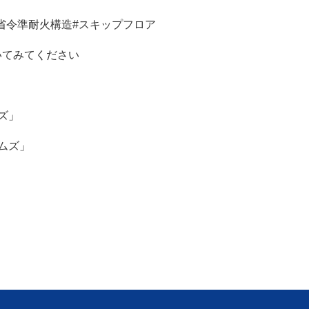
#省令準耐火構造#スキップフロア
 も覗いてみてください
ズ」
ムズ」