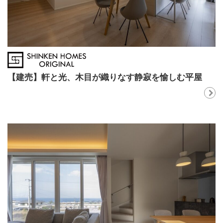
【建売】軒と光、木目が織りなす静寂を愉しむ平屋