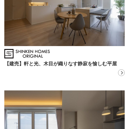
【建売】軒と光、木目が織りなす静寂を愉しむ平屋