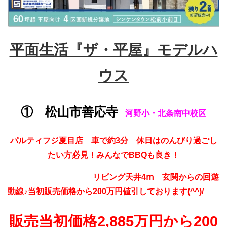
平面生活『ザ・平屋』モデルハ
ウス
① 松山市善応寺
河野小・北条南中校区
パルティフジ夏目店 車で約3分 休日はのんびり過ごし
たい方必見！みんなでBBQも良き！
リビング天井4ⅿ 玄関からの回遊
動線♪当初販売価格から200万円値引しております(^^)/
販売当初価格2,885万円から200