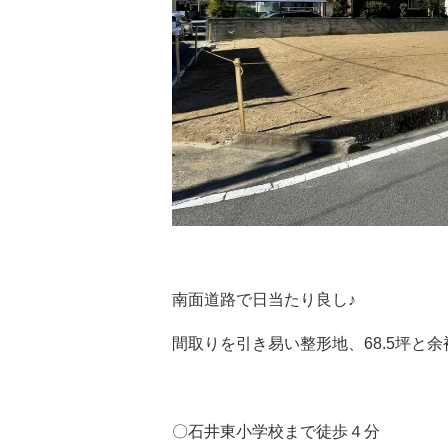
南面道路で日当たり良し♪
間取りを引き易い整形地、68.5坪と
〇石井東小学校まで徒歩４分